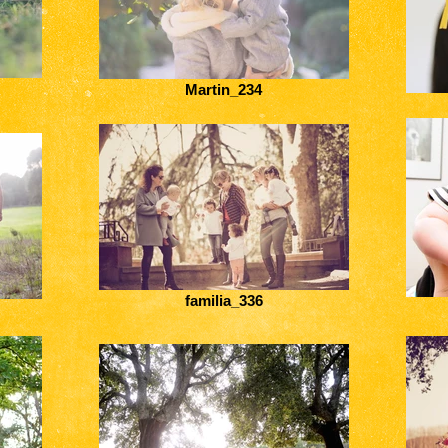
Martin_234
familia_336