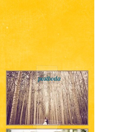
postboda
♡
en el bosque