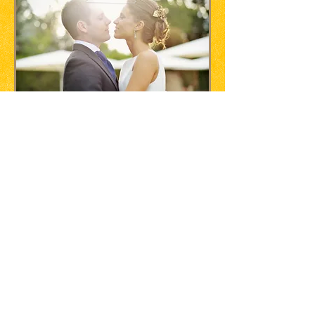
Postboda en la naturaleza
¡en casa o en el campo!
¡última entrada en blog!
familia